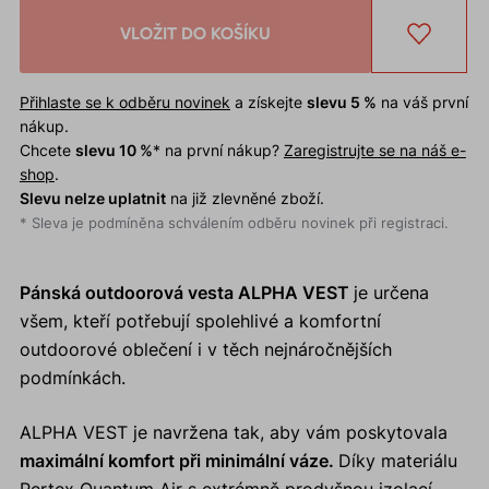
VLOŽIT DO KOŠÍKU
Přihlaste se k odběru novinek
a získejte
slevu 5 %
na váš první
nákup.
Chcete
slevu 10 %
* na první nákup?
Zaregistrujte se na náš e-
shop
.
Slevu nelze uplatnit
na již zlevněné zboží.
* Sleva je podmíněna schválením odběru novinek při registraci.
Pánská outdoorová vesta ALPHA VEST
je určena
všem, kteří potřebují spolehlivé a komfortní
outdoorové oblečení i v těch nejnáročnějších
podmínkách.
ALPHA VEST je navržena tak, aby vám poskytovala
maximální komfort při minimální váze.
Díky materiálu