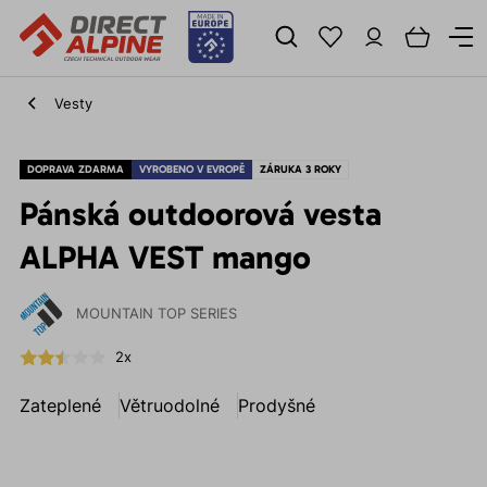
Vesty
DOPRAVA ZDARMA
VYROBENO V EVROPĚ
ZÁRUKA 3 ROKY
Pánská outdoorová vesta
ALPHA VEST mango
MOUNTAIN TOP SERIES
2x
Zateplené
Větruodolné
Prodyšné