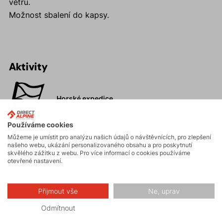
větru.
Možnost sbalení do kapsy.
Aktivity
Horské expedice
Používáme cookies
Ledolezení
Můžeme je umístit pro analýzu našich údajů o návštěvnících, pro zlepšení
našeho webu, ukázání personalizovaného obsahu a pro poskytnutí
skvělého zážitku z webu. Pro více informací o cookies používáme
otevřené nastavení.
Skialpinismus
Přijmout vše
Ne, uprav
Turistika
Odmítnout