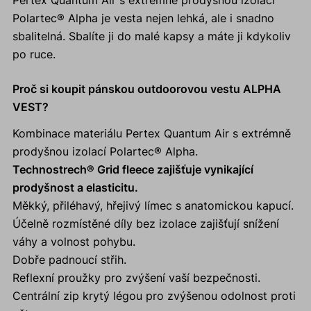
Pertex Quantum Air s extrémně prodyšnou izolací
Polartec® Alpha je vesta nejen lehká, ale i snadno
sbalitelná. Sbalíte ji do malé kapsy a máte ji kdykoliv
po ruce.
Proč si koupit pánskou outdoorovou vestu ALPHA
VEST?
Kombinace materiálu Pertex Quantum Air s extrémně
prodyšnou izolací Polartec® Alpha.
Technostrech® Grid fleece zajišťuje vynikající
prodyšnost a elasticitu.
Měkký, přiléhavý, hřejivý límec s anatomickou kapucí.
Účelně rozmístěné díly bez izolace zajišťují snížení
váhy a volnost pohybu.
Dobře padnoucí střih.
Reflexní proužky pro zvýšení vaší bezpečnosti.
Centrální zip krytý légou pro zvýšenou odolnost proti