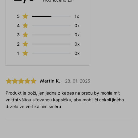
5
1x
4
0x
3
0x
2
0x
1
0x
Martin K.
28. 01. 2025
Produkt je boží, jen jedna z kapes na prsou by mohla mít
vnitřní všitou síťovanou kapsičku, aby mobil či cokoli jiného
drželo ve vertikálním směru