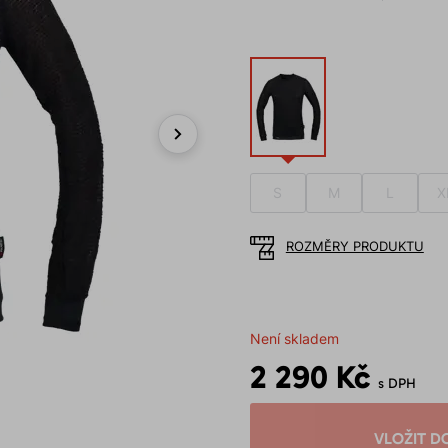
Next
S
M
L
X
ROZMĚRY PRODUKTU
Není skladem
2 290 Kč
s DPH
VLOŽIT D