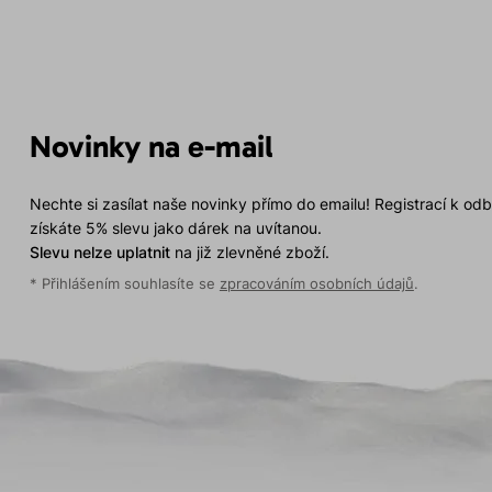
Novinky na e-mail
Nechte si zasílat naše novinky přímo do emailu! Registrací k od
získáte 5% slevu jako dárek na uvítanou.
Slevu nelze uplatnit
na již zlevněné zboží.
* Přihlášením souhlasíte se
zpracováním osobních údajů
.