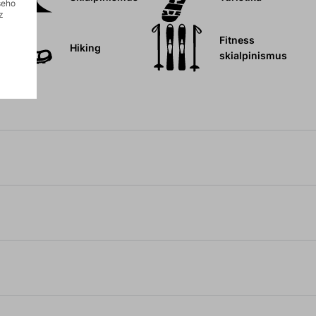
šeho
z
Fitness
Hiking
skialpinismus