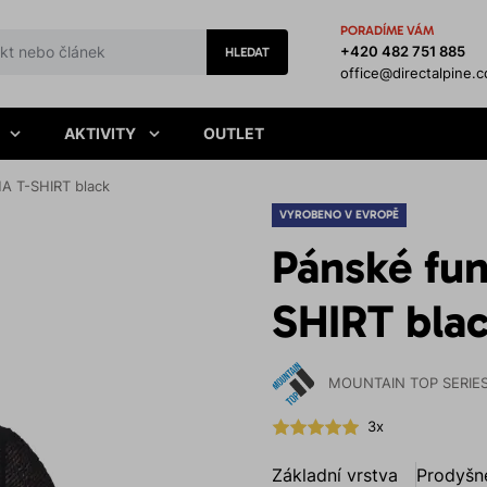
PORADÍME VÁM
+420 482 751 885
HLEDAT
office@directalpine.
AKTIVITY
OUTLET
HA T-SHIRT black
VYROBENO V EVROPĚ
Pánské fun
SHIRT bla
MOUNTAIN TOP SERIE
3x
Základní vrstva
Prodyšn