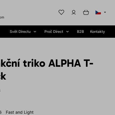
com
Svět Directu
Proč Direct
B2B
Kontakty
kční triko ALPHA T-
ck
S
é
Fast and Light