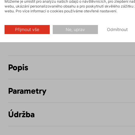
Můžeme je umístit pro analýzu našich údajů o návštěvnících, pro zlepšení na
webu, ukázání personalizovaného obsahu a pro poskytnutí skvělého zážitku 
webu. Pro více informací o cookies používáme otevřené nastavení.
Skalní lezení a
Vysokohorská
ferraty
turistika
Přijmout vše
Ne, uprav
Odmítnout
Popis
Parametry
Údržba