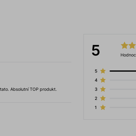
5
Hodnoc
5
4
 tato. Absolutní TOP produkt.
3
2
1