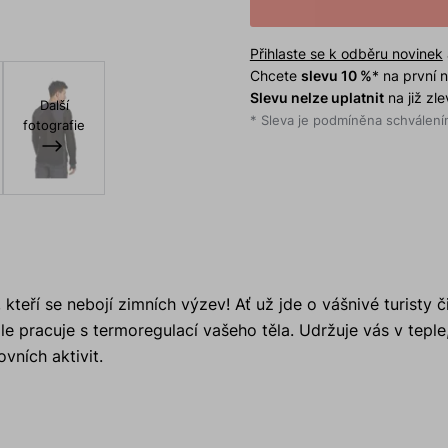
Přihlaste se k odběru novinek
Chcete
slevu 10 %
* na první
Slevu nelze uplatnit
na již zl
Další
* Sleva je podmíněna schválením
fotografie
kteří se nebojí zimních výzev! Ať už jde o vášnivé turisty č
e pracuje s termoregulací vašeho těla. Udržuje vás v teple
ovních aktivit.