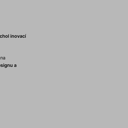
chol inovací
 na
esignu a