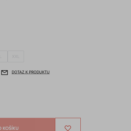
L
XXL
DOTAZ K PRODUKTU
O KOŠÍKU