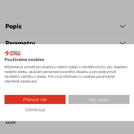
Popis
Parametry
Údržba
Používáme cookies
Můžeme je umístit pro analýzu našich údajů o návštěvnících, pro zlepšení
našeho webu, ukázání personalizovaného obsahu a pro poskytnutí
skvělého zážitku z webu. Pro více informací o cookies používáme
otevřené nastavení.
Recenze
Přijmout vše
Ne, uprav
Přečtete si recenze našich zákazníků:
SNOWTEST prosinec
Odmítnout
2024 skialpový set
,
Alpha Jacket test 2024
,
Alpha Jacket test
2024