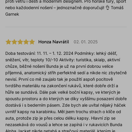
proti větru i dešti a moderním designem. Pro horské túry, sport
nebo každodenní nošení – jednoznačně doporučuji! 👌 Tomáš
Garnek
Honza Navrátil
02. 01. 2025
Doba testování: 11. 11. – 1. 12. 2024 Podmínky: lehký déšť,
sněžení, vítr, teploty 10/-10 Aktivity: turistika, skialp, aktivní
chůze, běžné nošení Bunda je už na první dobrou velice
příjemná, anatomický střih perfektně sedí a nikde nic zbytečně
nevisí. První co mě zaujalo tak je použití aspoň pocitově
tvrdšího materiálu na zakončení rukávů, které dobře drží a
hůře se sundává. Dále pak velké boční kapsy, ve kterých je
spoustu prostoru a do kterých se díky vyššímu posazení dobře
dostává i s bederním pásem. Zde bych ale uvítal nějaký háček
uvnitř kapsy na karabinku. Měl jsem trochu strach o klíče od
auta, protože zip je přes celou délku kapsy. Hlavní zip se
nezasekává do vousů a lehce se zapíná i v rukavicích Bunda
Alpha Jacket nikde netahá a strečový materiál, kterým je