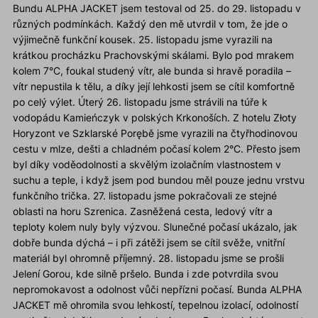
Bundu ALPHA JACKET jsem testoval od 25. do 29. listopadu v
různých podmínkách. Každý den mě utvrdil v tom, že jde o
výjimečně funkční kousek. 25. listopadu jsme vyrazili na
krátkou procházku Prachovskými skálami. Bylo pod mrakem
kolem 7°C, foukal studený vítr, ale bunda si hravě poradila –
vítr nepustila k tělu, a díky její lehkosti jsem se cítil komfortně
po celý výlet. Úterý 26. listopadu jsme strávili na túře k
vodopádu Kamieńczyk v polských Krkonoších. Z hotelu Złoty
Horyzont ve Szklarské Porębě jsme vyrazili na čtyřhodinovou
cestu v mlze, dešti a chladném počasí kolem 2°C. Přesto jsem
byl díky voděodolnosti a skvělým izolačním vlastnostem v
suchu a teple, i když jsem pod bundou měl pouze jednu vrstvu
funkčního trička. 27. listopadu jsme pokračovali ze stejné
oblasti na horu Szrenica. Zasněžená cesta, ledový vítr a
teploty kolem nuly byly výzvou. Slunečné počasí ukázalo, jak
dobře bunda dýchá – i při zátěži jsem se cítil svěže, vnitřní
materiál byl ohromně příjemný. 28. listopadu jsme se prošli
Jelení Gorou, kde silně pršelo. Bunda i zde potvrdila svou
nepromokavost a odolnost vůči nepřízni počasí. Bunda ALPHA
JACKET mě ohromila svou lehkostí, tepelnou izolací, odolností