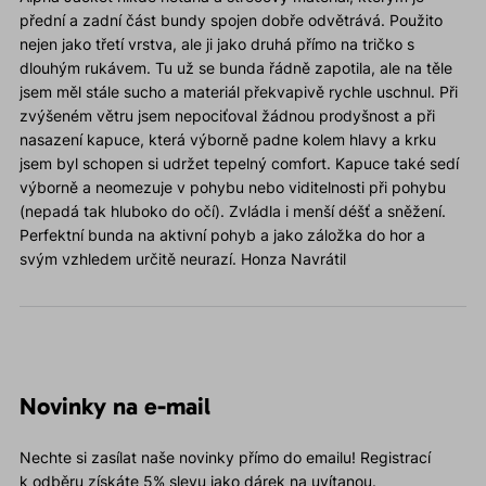
přední a zadní část bundy spojen dobře odvětrává. Použito
nejen jako třetí vrstva, ale ji jako druhá přímo na tričko s
dlouhým rukávem. Tu už se bunda řádně zapotila, ale na těle
jsem měl stále sucho a materiál překvapivě rychle uschnul. Při
zvýšeném větru jsem nepociťoval žádnou prodyšnost a při
nasazení kapuce, která výborně padne kolem hlavy a krku
jsem byl schopen si udržet tepelný comfort. Kapuce také sedí
výborně a neomezuje v pohybu nebo viditelnosti při pohybu
(nepadá tak hluboko do očí). Zvládla i menší déšť a sněžení.
Perfektní bunda na aktivní pohyb a jako záložka do hor a
svým vzhledem určitě neurazí. Honza Navrátil
Novinky na e-mail
Nechte si zasílat naše novinky přímo do emailu! Registrací
k odběru získáte 5% slevu jako dárek na uvítanou.