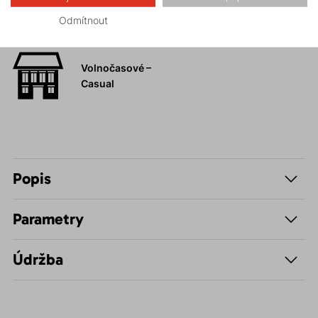
Odmítnout
Hiking
Volnočasové –
Casual
Popis
Parametry
Údržba