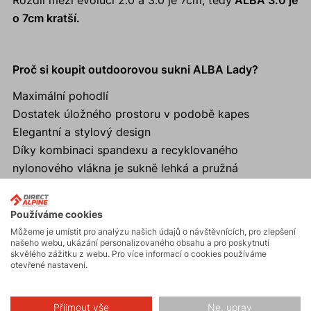
Rozdíl mezi evolucí 2.0 a 3.0 je 7cm; tedy
ALBA 3.0 je
o 7cm kratší.
Proč si koupit outdoorovou sukni ALBA Lady?
Maximální pohodlí
Dostatek úložného prostoru v podobě kapes
Elegantní a stylový design
Díky kombinaci spandexu a recyklovaného
nylonového vlákna je sukně lehká a pružná
Používáme cookies
Můžeme je umístit pro analýzu našich údajů o návštěvnících, pro zlepšení
Aktivity
našeho webu, ukázání personalizovaného obsahu a pro poskytnutí
skvělého zážitku z webu. Pro více informací o cookies používáme
otevřené nastavení.
Turistika
Přijmout vše
Ne, uprav