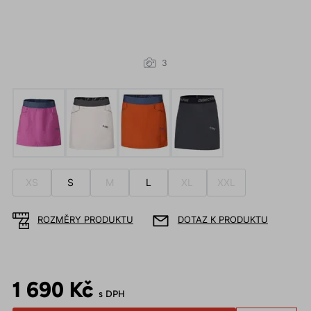
3
XS
S
M
L
XL
XXL
ROZMĚRY PRODUKTU
DOTAZ K PRODUKTU
1 690 Kč
s DPH