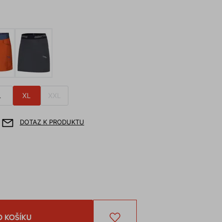
L
XL
XXL
DOTAZ K PRODUKTU
O KOŠÍKU