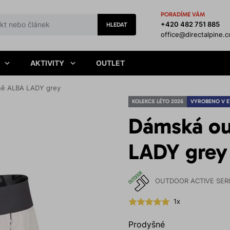
PORADÍME VÁM
+420 482 751 885
HLEDAT
office@directalpine.
AKTIVITY
OUTLET
ně ALBA LADY grey
KOLEKCE LÉTO 2026
VYROBENO V 
Dámská ou
LADY grey
OUTDOOR ACTIVE SER
1x
Prodyšné