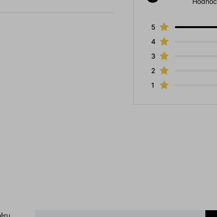
Hodnoc
5
4
3
2
1
běru