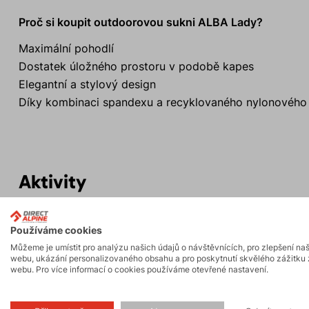
Proč si koupit outdoorovou sukni ALBA Lady?
Maximální pohodlí
Dostatek úložného prostoru v podobě kapes
Elegantní a stylový design
Díky kombinaci spandexu a recyklovaného nylonového v
Aktivity
Používáme cookies
Turistika
Hiking
Můžeme je umístit pro analýzu našich údajů o návštěvnících, pro zlepšení na
webu, ukázání personalizovaného obsahu a pro poskytnutí skvělého zážitku 
webu. Pro více informací o cookies používáme otevřené nastavení.