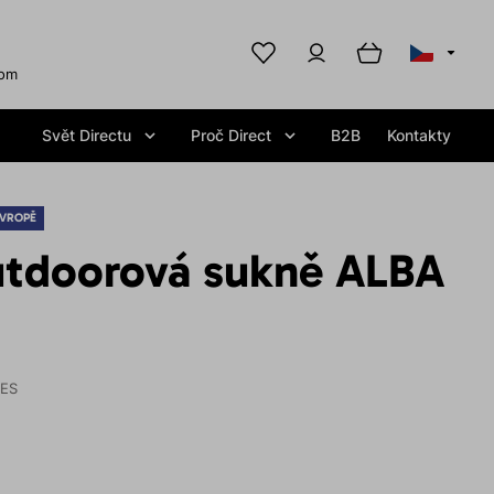
com
Svět Directu
Proč Direct
B2B
Kontakty
EVROPĚ
tdoorová sukně ALBA
IES