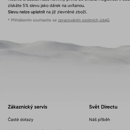
získáte 5% slevu jako dárek na uvítanou.
Slevu nelze uplatnit
na již zlevněné zboží.
* Přihlášením souhlasíte se
zpracováním osobních údajů
.
Zákaznický servis
Svět Directu
Časté dotazy
Náš příběh