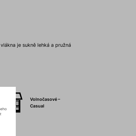
lákna je sukně lehká a pružná
Volnočasové –
Casual
šeho
z