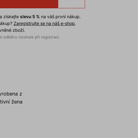
a získejte
slevu 5 %
na váš první nákup.
 nákup?
Zaregistrujte se na náš e-shop
.
evněné zboží.
 odběru novinek při registraci.
vyrobena z
tivní žena