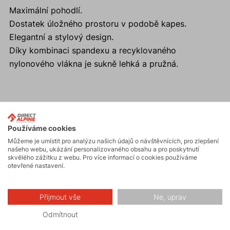
Maximální pohodlí.
Dostatek úložného prostoru v podobě kapes.
Elegantní a stylový design.
Díky kombinaci spandexu a recyklovaného
nylonového vlákna je sukně lehká a pružná.
Aktivity
Používáme cookies
Můžeme je umístit pro analýzu našich údajů o návštěvnících, pro zlepšení
našeho webu, ukázání personalizovaného obsahu a pro poskytnutí
Turistika
skvělého zážitku z webu. Pro více informací o cookies používáme
otevřené nastavení.
Hiking
Přijmout vše
Ne, uprav
Odmítnout
Volnočasové –
Casual