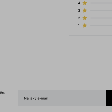
4
3
2
1
běru