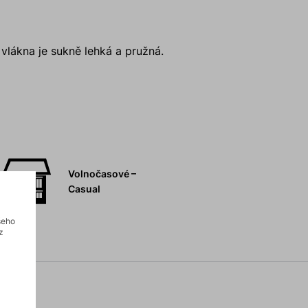
lákna je sukně lehká a pružná.
Volnočasové –
Casual
šeho
z