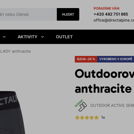
PORADÍME VÁM
+420 482 751 885
HLEDAT
office@directalpine.
AKTIVITY
OUTLET
LADY anthracite
SLEVA -25 %
VYROBENO V EVROPĚ
Outdoorov
anthracite
OUTDOOR ACTIVE SER
1x