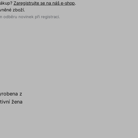
 nákup?
Zaregistrujte se na náš e-shop
.
evněné zboží.
 odběru novinek při registraci.
vyrobena z
tivní žena