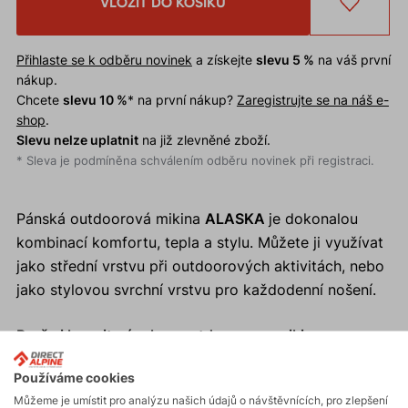
VLOŽIT DO KOŠÍKU
Přihlaste se k odběru novinek
a získejte
slevu 5 %
na váš první
nákup.
Chcete
slevu 10 %
* na první nákup?
Zaregistrujte se na náš e-
shop
.
Slevu nelze uplatnit
na již zlevněné zboží.
* Sleva je podmíněna schválením odběru novinek při registraci.
Pánská outdoorová mikina
ALASKA
je dokonalou
kombinací komfortu, tepla a stylu. Můžete ji využívat
jako střední vrstvu při outdoorových aktivitách, nebo
jako stylovou svrchní vrstvu pro každodenní nošení.
Proč si koupit pánskou outdoorovou mikinu
ALASKA?
Používáme cookies
Vysoká výhřevnost a komfort při nošení.
Můžeme je umístit pro analýzu našich údajů o návštěvnících, pro zlepšení