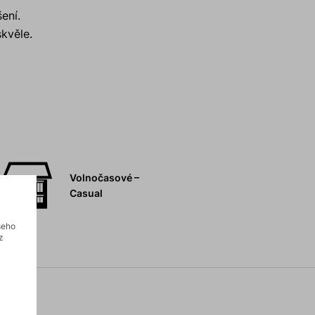
ení.
kvěle.
Volnočasové –
Casual
šeho
z