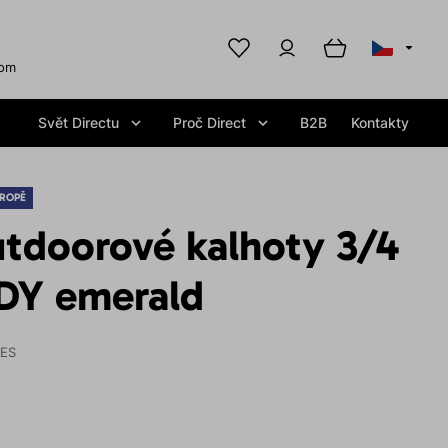
com
Svět Directu
Proč Direct
B2B
Kontakty
ROPĚ
tdoorové kalhoty 3/4
DY emerald
IES