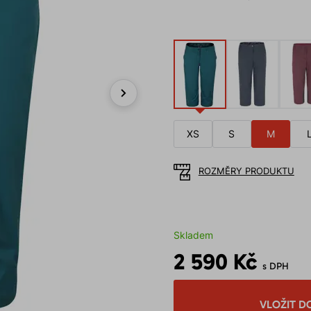
Next
XS
S
M
ROZMĚRY PRODUKTU
Skladem
2 590 Kč
s DPH
VLOŽIT D