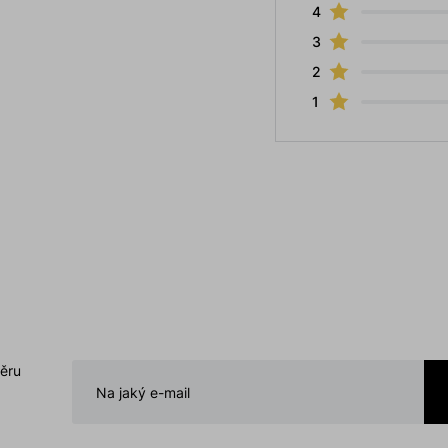
4
3
2
1
běru