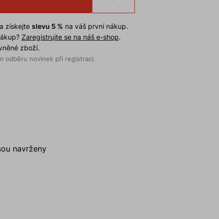
a získejte
slevu 5 %
na váš první nákup.
 nákup?
Zaregistrujte se na náš e-shop
.
evněné zboží.
 odběru novinek při registraci.
Jsou navrženy