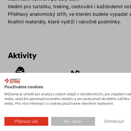
Ideální pro turistiku, treking, cestování i každodenní noš
Přiléhavý anatomický střih, ve kterém budete vypadat s
Kvalitní materiály, které vydrží i náročné podmínky.
Aktivity
Turistika
Hiking
Používáme cookies
Můžeme je umístit pro analýzu našich údajů o návštěvnících, pro zlepšení na
webu, ukázání personalizovaného obsahu a pro poskytnutí skvělého zážitku 
webu. Pro více informací o cookies používáme otevřené nastavení.
Popis
Přijmout vše
Ne, uprav
Odmítnout