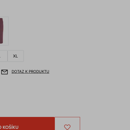
L
XL
DOTAZ K PRODUKTU
O KOŠÍKU