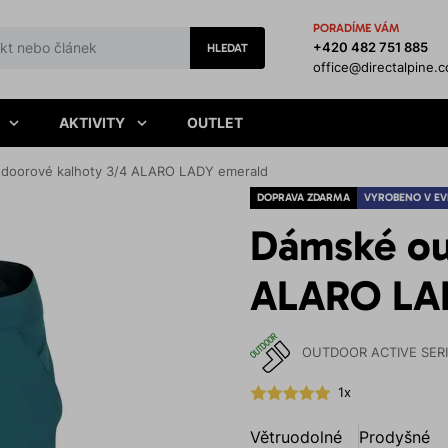
PORADÍME VÁM
+420 482 751 885
HLEDAT
office@directalpine.
AKTIVITY
OUTLET
doorové kalhoty 3/4 ALARO LADY emerald
DOPRAVA ZDARMA
VYROBENO V EV
Dámské ou
ALARO LA
OUTDOOR ACTIVE SER
1x
Větruodolné
Prodyšné