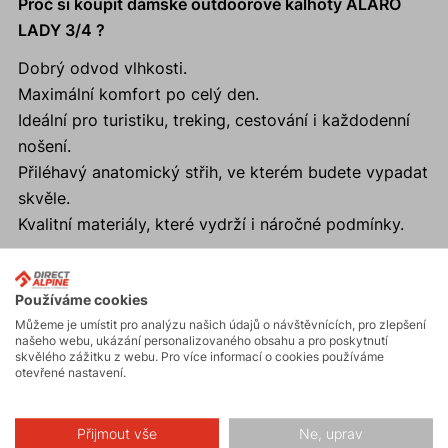
Proč si koupit dámské outdoorové kalhoty ALARO
LADY 3/4 ?
Dobrý odvod vlhkosti.
Maximální komfort po celý den.
Ideální pro turistiku, treking, cestování i každodenní
nošení.
Přiléhavý anatomický střih, ve kterém budete vypadat
skvěle.
Kvalitní materiály, které vydrží i náročné podmínky.
Používáme cookies
Aktivity
Můžeme je umístit pro analýzu našich údajů o návštěvnících, pro zlepšení
našeho webu, ukázání personalizovaného obsahu a pro poskytnutí
skvělého zážitku z webu. Pro více informací o cookies používáme
otevřené nastavení.
Turistika
Přijmout vše
Ne, uprav