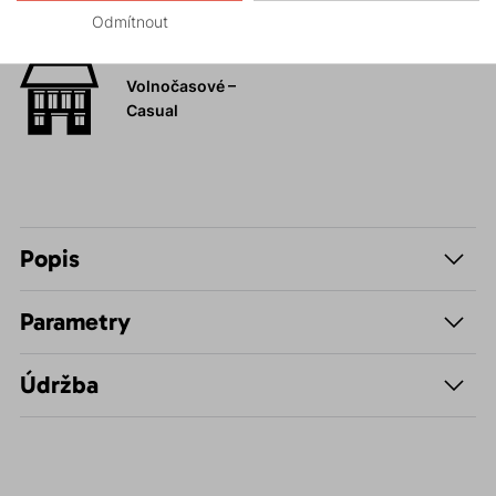
Hiking
Odmítnout
Volnočasové –
Casual
Popis
Parametry
Údržba