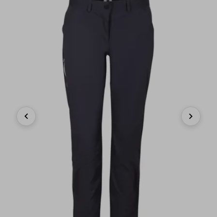
Previous
Next