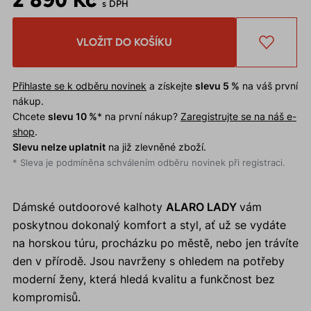
s DPH
VLOŽIT DO KOŠÍKU
Přihlaste se k odběru novinek
a získejte
slevu 5 %
na váš první
nákup.
Chcete
slevu 10 %
* na první nákup?
Zaregistrujte se na náš e-
shop
.
Slevu nelze uplatnit
na již zlevněné zboží.
* Sleva je podmíněna schválením odběru novinek při registraci.
Dámské outdoorové kalhoty
ALARO LADY
vám
poskytnou dokonalý komfort a styl, ať už se vydáte
na horskou túru, procházku po městě, nebo jen trávíte
den v přírodě. Jsou navrženy s ohledem na potřeby
moderní ženy, která hledá kvalitu a funkčnost bez
kompromisů.