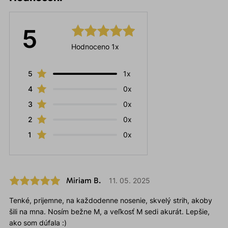
5
Hodnoceno 1x
5
1x
4
0x
3
0x
2
0x
1
0x
Miriam B.
11. 05. 2025
Tenké, prijemne, na každodenne nosenie, skvelý strih, akoby
šili na mna. Nosím bežne M, a veľkosť M sedi akurát. Lepšie,
ako som dúfala :)