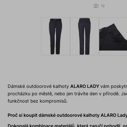
12
Dámské outdoorové kalhoty
ALARO LADY
vám poskytn
procházku po městě, nebo jen trávíte den v přírodě. Js
funkčnost bez kompromisů.
Proč si koupit dámské outdoorové kalhoty ALARO Lad
Dokonalá kombinace materiálů, která zaručí pohodlí, o