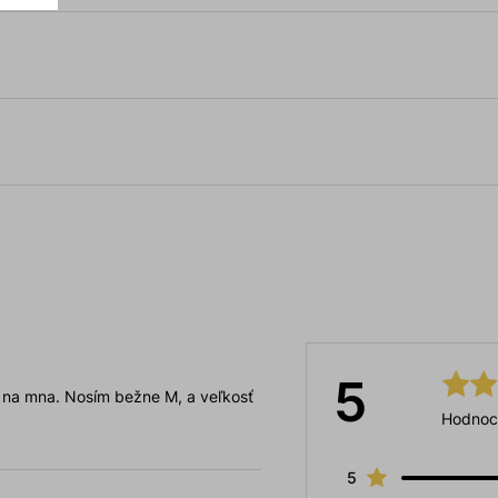
5
li na mna. Nosím bežne M, a veľkosť
Hodnoc
5