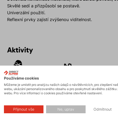
Skvělé sedí a přizpůsobí se postavě.
Univerzální použití.
Reflexní prvky zajistí zvýšenou viditelnost.
Aktivity
Turistika
Hiking
Používáme cookies
Můžeme je umístit pro analýzu našich údajů o návštěvnících, pro zlepšení na
webu, ukázání personalizovaného obsahu a pro poskytnutí skvělého zážitku 
webu. Pro více informací o cookies používáme otevřené nastavení.
Popis
Přijmout vše
Ne, uprav
Odmítnout