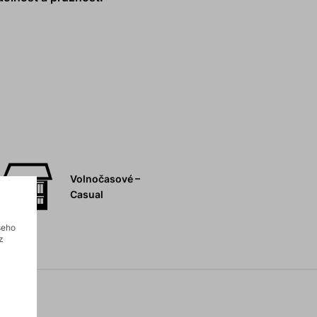
Volnočasové –
Casual
šeho
z