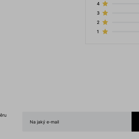
4
3
2
1
běru