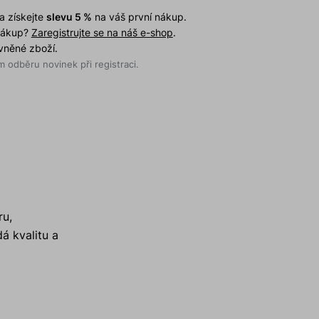
a získejte
slevu 5 %
na váš první nákup.
 nákup?
Zaregistrujte se na náš e-shop
.
evněné zboží.
 odběru novinek při registraci.
ru,
á kvalitu a