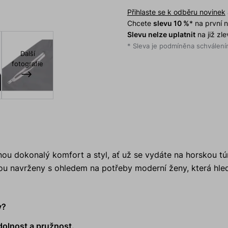
Přihlaste se k odběru novinek
Chcete
slevu 10 %
* na první
Slevu nelze uplatnit
na již zl
* Sleva je podmíněna schválením
Další
fotografie
ou dokonalý komfort a styl, ať už se vydáte na horskou tú
ou navrženy s ohledem na potřeby moderní ženy, která hled
y?
dolnost a pružnost.