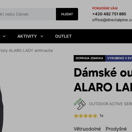
PORADÍME VÁM
+420 482 751 885
HLEDAT
office@directalpine.
AKTIVITY
OUTLET
hoty ALARO LADY anthracite
DOPRAVA ZDARMA
VYROBENO V EV
Dámské ou
ALARO LAD
OUTDOOR ACTIVE SER
1x
Větruodolné
Prodyšné